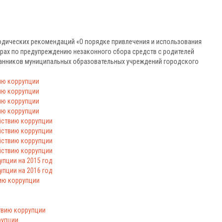
етодических рекомендаций «О порядке привлечения и использования
ерах по предупреждению незаконного сбора средств с родителей
танников муниципальных образовательных учреждений городского
ию коррупции
ию коррупции
ию коррупции
ию коррупции
йствию коррупции
йствию коррупции
йствию коррупции
йствию коррупции
пции на 2015 год
пции на 2016 год
ию коррупции
и
твию коррупции
рупции