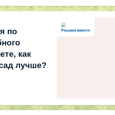
я по
Решаем вместе
бного
ете, как
 сад лучше?