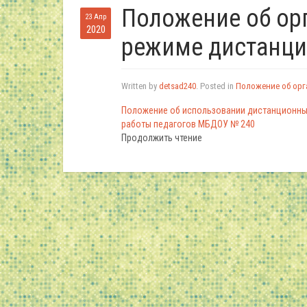
Положение об ор
23 Апр
2020
режиме дистанци
Written by
detsad240
. Posted in
Положение об орг
Положение об использовании дистанционных
работы педагогов МБДОУ № 240
Продолжить чтение