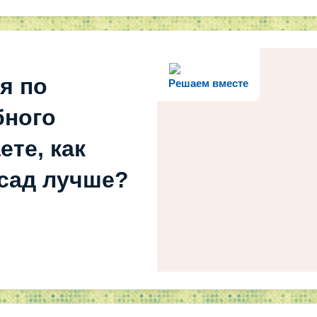
я по
Решаем вместе
бного
ете, как
 сад лучше?