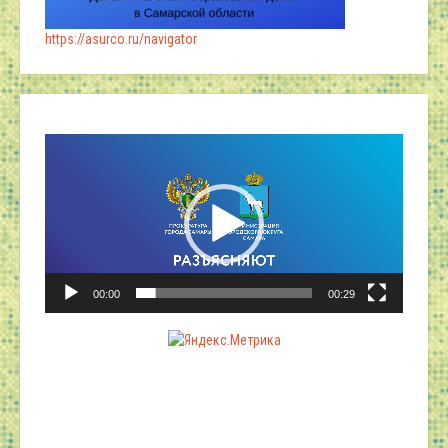
https://asurco.ru/navigator
Видеоплеер
00:00
00:29